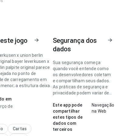
os
este jogo
Segurança dos
dados
erkusen x union berlin
riginal bayer leverkusen x
Sua segurança começa
lin palpite original parece
quando você entende como
ejada no ponto de
os desenvolvedores coletam
de de carregamento em
e compartilham seus dados.
 menor; a estrutura deixa
As práticas de segurança e
próximo passo. Ajuda quem
privacidade podem variar de
idir rapidamente se vale
ado em
acordo com o uso, a região e a
idade.
Este app pode
Navegação
rço de
compartilhar
na Web
erkusen x union berlin
estes tipos de
riginal parece madura no
dados com
 velocidade de
no
Cartas
terceiros
ento para um visitante