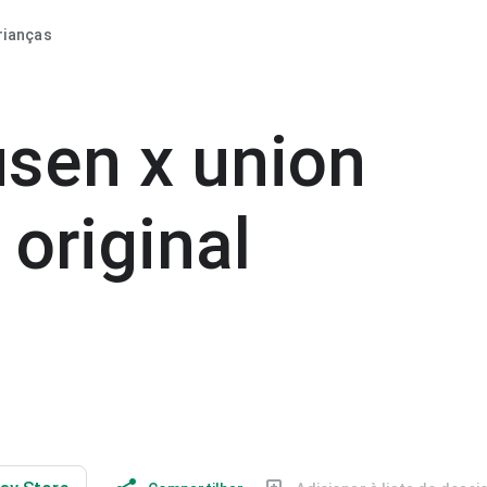
rianças
usen x union
 original