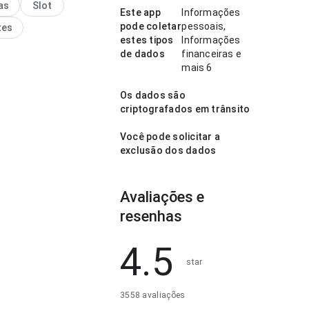
as
Slot
strutura deixa claro o
Este app
Informações
asso. Esse equilíbrio
pode coletar
pessoais,
tes
app mais interessante para
estes tipos
Informações
de dados
financeiras e
mais 6
Os dados são
criptografados em trânsito
Você pode solicitar a
exclusão dos dados
Avaliações e
resenhas
4.5
star
3558 avaliações