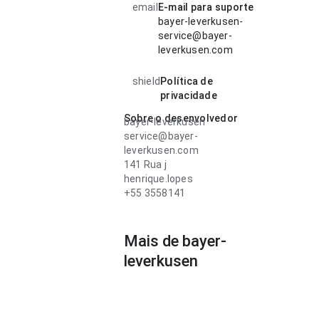
email
E-mail para suporte
bayer-leverkusen-
service@bayer-
leverkusen.com
shield
Política de
privacidade
Sobre o desenvolvedor
bayer-leverkusen
service@bayer-
leverkusen.com
141 Rua j
henrique.lopes
+55 3558141
Mais de bayer-
leverkusen