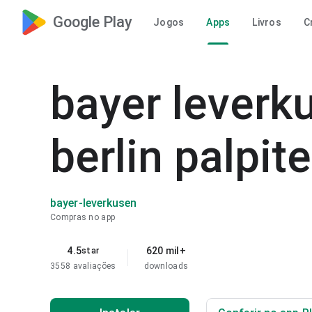
Google Play
Jogos
Apps
Livros
C
bayer leverk
berlin palpite
bayer-leverkusen
Compras no app
4.5
620 mil+
star
3558 avaliações
downloads