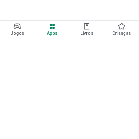
Jogos
Apps
Livros
Crianças
Google Play
Play Pass
Pontos do Play Points
Vales-presente
Resgatar
Política de reembolso