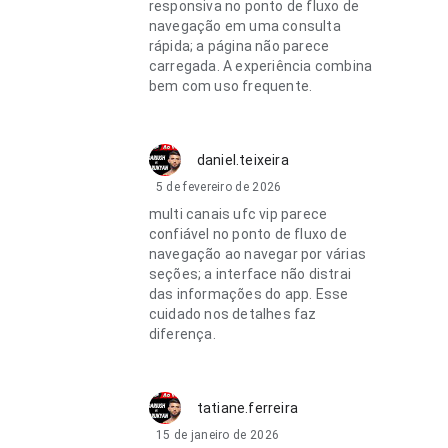
responsiva no ponto de fluxo de
navegação em uma consulta
rápida; a página não parece
carregada. A experiência combina
bem com uso frequente.
daniel.teixeira
5 de fevereiro de 2026
multi canais ufc vip parece
confiável no ponto de fluxo de
navegação ao navegar por várias
seções; a interface não distrai
das informações do app. Esse
cuidado nos detalhes faz
diferença.
tatiane.ferreira
15 de janeiro de 2026