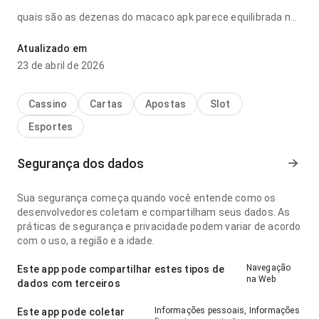
quais são as dezenas do macaco apk parece equilibrada no
ponto de velocidade de carregamento com conexão mais
lenta; a página não parece carregada. Isso passa mais
Atualizado em
confiança ao usuário.
23 de abril de 2026
Cassino
Cartas
Apostas
Slot
Esportes
Segurança dos dados
Sua segurança começa quando você entende como os
desenvolvedores coletam e compartilham seus dados. As
práticas de segurança e privacidade podem variar de acordo
com o uso, a região e a idade.
Navegação
Este app pode compartilhar estes tipos de
na Web
dados com terceiros
Informações pessoais, Informações
Este app pode coletar