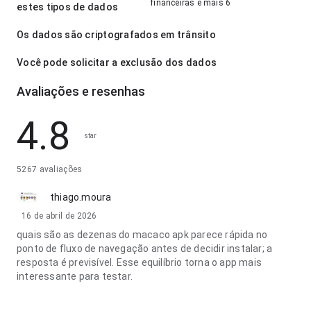
financeiras e mais 6
estes tipos de dados
Os dados são criptografados em trânsito
Você pode solicitar a exclusão dos dados
Avaliações e resenhas
4.8
star
5267 avaliações
thiago.moura
16 de abril de 2026
quais são as dezenas do macaco apk parece rápida no
ponto de fluxo de navegação antes de decidir instalar; a
resposta é previsível. Esse equilíbrio torna o app mais
interessante para testar.