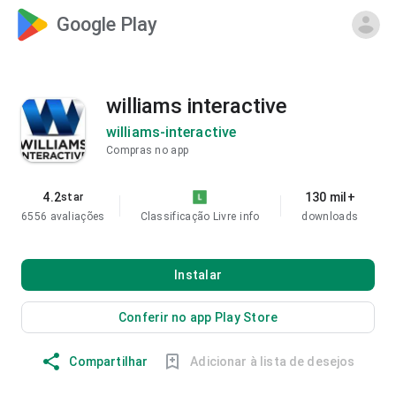
Google Play
williams interactive
williams-interactive
Compras no app
4.2
130 mil+
star
6556 avaliações
Classificação Livre
info
downloads
Instalar
Conferir no app Play Store
Compartilhar
Adicionar à lista de desejos