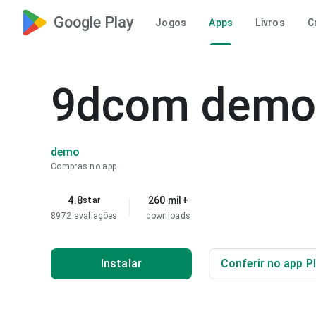
Google Play
Jogos
Apps
Livros
C
9dcom demo 
demo
Compras no app
4.8
260 mil+
star
8972 avaliações
downloads
Instalar
Conferir no app P