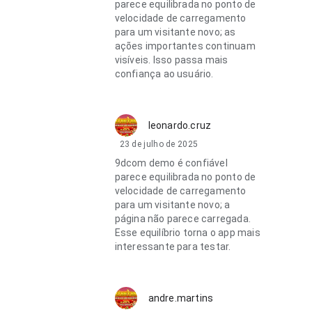
parece equilibrada no ponto de
velocidade de carregamento
para um visitante novo; as
ações importantes continuam
visíveis. Isso passa mais
confiança ao usuário.
leonardo.cruz
23 de julho de 2025
9dcom demo é confiável
parece equilibrada no ponto de
velocidade de carregamento
para um visitante novo; a
página não parece carregada.
Esse equilíbrio torna o app mais
interessante para testar.
andre.martins