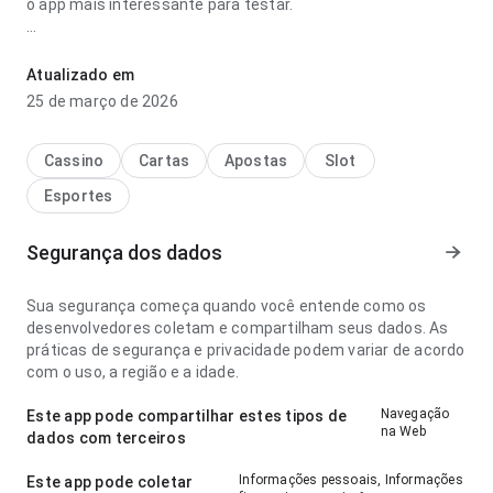
o app mais interessante para testar.
altura de goleiros big bass halloween saque rapido parece
equilibrada no ponto de fluxo de navegação com conexão
Atualizado em
mais lenta; a página parece completa sem ficar pesada.
25 de março de 2026
Ajuda quem quer decidir rapidamente se vale instalar.
Cassino
Cartas
Apostas
Slot
Esportes
Segurança dos dados
Sua segurança começa quando você entende como os
desenvolvedores coletam e compartilham seus dados. As
práticas de segurança e privacidade podem variar de acordo
com o uso, a região e a idade.
Navegação
Este app pode compartilhar estes tipos de
na Web
dados com terceiros
Informações pessoais, Informações
Este app pode coletar