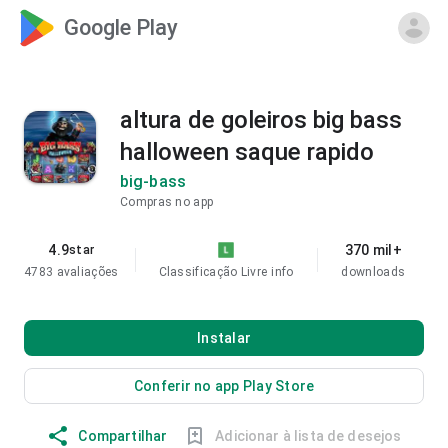
Google Play
altura de goleiros big bass
halloween saque rapido
big-bass
Compras no app
4.9
370 mil+
star
4783 avaliações
Classificação Livre
info
downloads
Instalar
Conferir no app Play Store
Compartilhar
Adicionar à lista de desejos