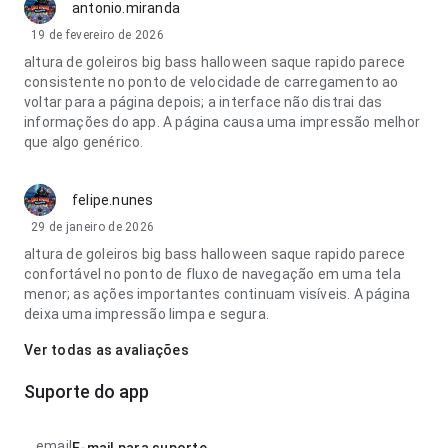
antonio.miranda
19 de fevereiro de 2026
altura de goleiros big bass halloween saque rapido parece
consistente no ponto de velocidade de carregamento ao
voltar para a página depois; a interface não distrai das
informações do app. A página causa uma impressão melhor
que algo genérico.
felipe.nunes
29 de janeiro de 2026
altura de goleiros big bass halloween saque rapido parece
confortável no ponto de fluxo de navegação em uma tela
menor; as ações importantes continuam visíveis. A página
deixa uma impressão limpa e segura.
Ver todas as avaliações
Suporte do app
email