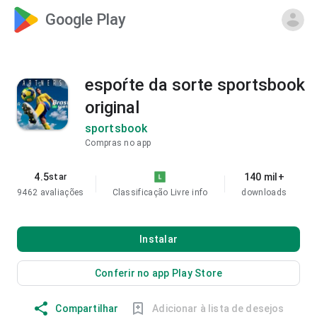
Google Play
espoŕte da sorte sportsbook
original
sportsbook
Compras no app
4.5
140 mil+
star
9462 avaliações
Classificação Livre
info
downloads
Instalar
Conferir no app Play Store
Compartilhar
Adicionar à lista de desejos