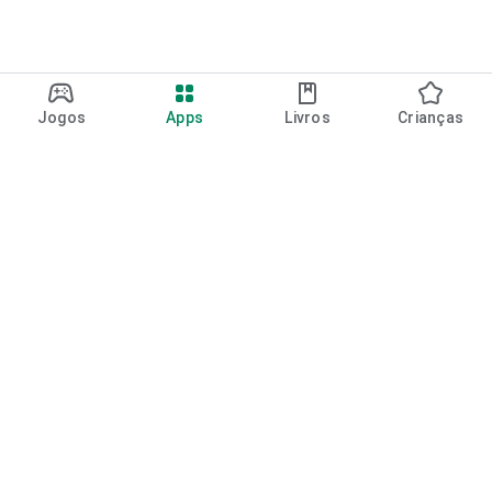
Jogos
Apps
Livros
Crianças
Google Play
Play Pass
Pontos do Play Points
Vales-presente
Resgatar
Política de reembolso