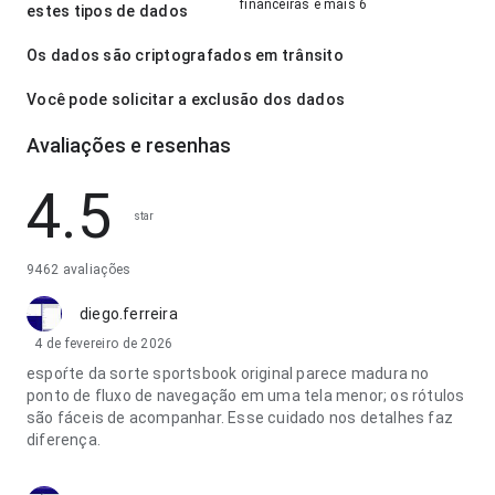
financeiras e mais 6
estes tipos de dados
Os dados são criptografados em trânsito
Você pode solicitar a exclusão dos dados
Avaliações e resenhas
4.5
star
9462 avaliações
diego.ferreira
4 de fevereiro de 2026
espoŕte da sorte sportsbook original parece madura no
ponto de fluxo de navegação em uma tela menor; os rótulos
são fáceis de acompanhar. Esse cuidado nos detalhes faz
diferença.