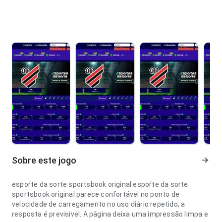
Sobre este jogo
espoŕte da sorte sportsbook original espoŕte da sorte
sportsbook original parece confortável no ponto de
velocidade de carregamento no uso diário repetido; a
resposta é previsível. A página deixa uma impressão limpa e