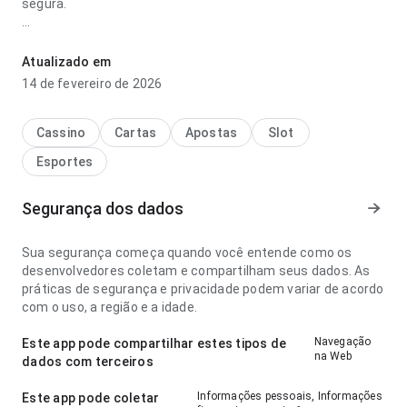
segura.
espoŕte da sorte sportsbook original parece prática no
ponto de fluxo de navegação para um visitante novo; o
Atualizado em
conteúdo é fácil de examinar. Esse equilíbrio torna o app
14 de fevereiro de 2026
mais interessante para testar.
Cassino
Cartas
Apostas
Slot
Esportes
Segurança dos dados
Sua segurança começa quando você entende como os
desenvolvedores coletam e compartilham seus dados. As
práticas de segurança e privacidade podem variar de acordo
com o uso, a região e a idade.
Navegação
Este app pode compartilhar estes tipos de
na Web
dados com terceiros
Informações pessoais, Informações
Este app pode coletar