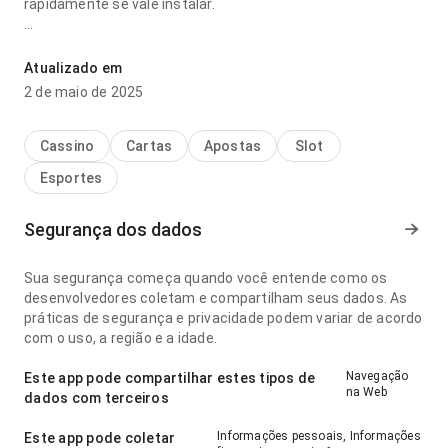
rapidamente se vale instalar.
futebol esporte da sorte deposito minimo premium parece
bem planejada no ponto de fluxo de navegação antes de
Atualizado em
decidir instalar; a interface não distrai das informações do
2 de maio de 2025
app. A página causa uma impressão melhor que algo
genérico.
Cassino
Cartas
Apostas
Slot
Esportes
Segurança dos dados
Sua segurança começa quando você entende como os
desenvolvedores coletam e compartilham seus dados. As
práticas de segurança e privacidade podem variar de acordo
com o uso, a região e a idade.
Navegação
Este app pode compartilhar estes tipos de
na Web
dados com terceiros
Informações pessoais, Informações
Este app pode coletar