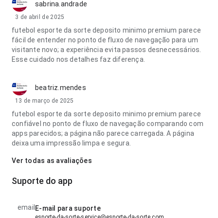
sabrina.andrade
3 de abril de 2025
futebol esporte da sorte deposito minimo premium parece
fácil de entender no ponto de fluxo de navegação para um
visitante novo; a experiência evita passos desnecessários.
Esse cuidado nos detalhes faz diferença.
beatriz.mendes
13 de março de 2025
futebol esporte da sorte deposito minimo premium parece
confiável no ponto de fluxo de navegação comparando com
apps parecidos; a página não parece carregada. A página
deixa uma impressão limpa e segura.
Ver todas as avaliações
Suporte do app
email
E-mail para suporte
esporte-da-sorte-service@esporte-da-sorte.com