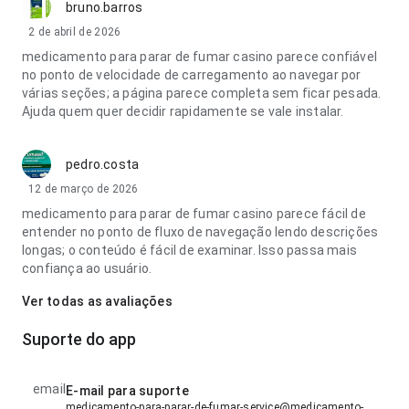
bruno.barros
2 de abril de 2026
medicamento para parar de fumar casino parece confiável
no ponto de velocidade de carregamento ao navegar por
várias seções; a página parece completa sem ficar pesada.
Ajuda quem quer decidir rapidamente se vale instalar.
pedro.costa
12 de março de 2026
medicamento para parar de fumar casino parece fácil de
entender no ponto de fluxo de navegação lendo descrições
longas; o conteúdo é fácil de examinar. Isso passa mais
confiança ao usuário.
Ver todas as avaliações
Suporte do app
email
E-mail para suporte
medicamento-para-parar-de-fumar-service@medicamento-