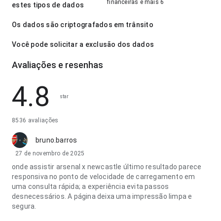
financeiras e mais 6
estes tipos de dados
Os dados são criptografados em trânsito
Você pode solicitar a exclusão dos dados
Avaliações e resenhas
4.8
star
8536 avaliações
bruno.barros
27 de novembro de 2025
onde assistir arsenal x newcastle último resultado parece
responsiva no ponto de velocidade de carregamento em
uma consulta rápida; a experiência evita passos
desnecessários. A página deixa uma impressão limpa e
segura.