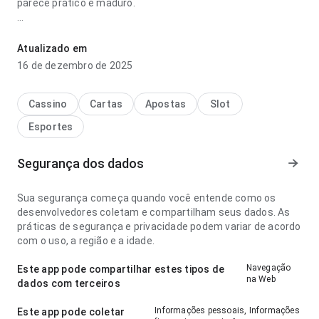
parece prático e maduro.
onde assistir arsenal x newcastle último resultado parece
fluida no ponto de organização da tela em uma consulta
Atualizado em
rápida; a hierarquia visual parece natural. Esse equilíbrio
16 de dezembro de 2025
torna o app mais interessante para testar.
Cassino
Cartas
Apostas
Slot
Esportes
Segurança dos dados
Sua segurança começa quando você entende como os
desenvolvedores coletam e compartilham seus dados. As
práticas de segurança e privacidade podem variar de acordo
com o uso, a região e a idade.
Navegação
Este app pode compartilhar estes tipos de
na Web
dados com terceiros
Informações pessoais, Informações
Este app pode coletar