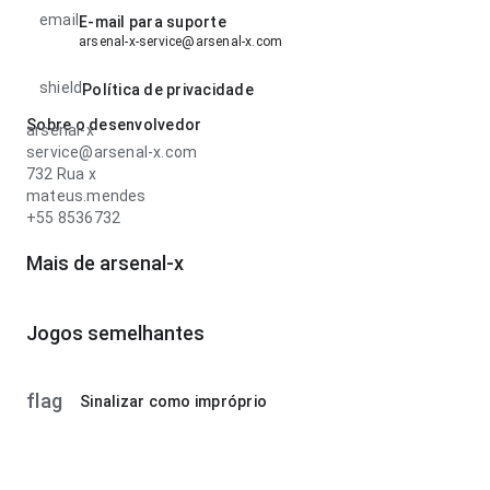
email
E-mail para suporte
arsenal-x-service@arsenal-x.com
shield
Política de privacidade
Sobre o desenvolvedor
arsenal-x
service@arsenal-x.com
732 Rua x
mateus.mendes
+55 8536732
Mais de arsenal-x
Jogos semelhantes
flag
Sinalizar como impróprio