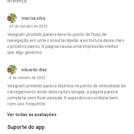
diferença.
marcia.silva
29 de outubro de 2025
telegram proibido parece leve no ponto de fluxo de
navegação em uma consulta rápida; a estrutura deixa claro
o próximo passo. A página causa uma impressão melhor
que algo genérico.
eduardo.dias
8 de outubro de 2025
telegram proibido parece objetiva no ponto de velocidade de
carregamento lendo descrições longas; a página parece
completa sem ficar pesada. A experiência combina bem
com uso frequente.
Ver todas as avaliações
Suporte do app