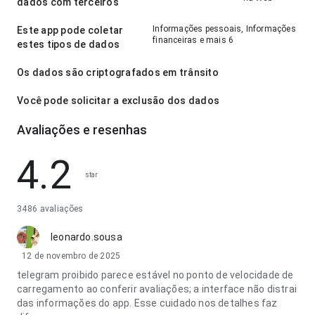
dados com terceiros
Informações pessoais, Informações
Este app pode coletar
financeiras e mais 6
estes tipos de dados
Os dados são criptografados em trânsito
Você pode solicitar a exclusão dos dados
Avaliações e resenhas
4.2
star
3486 avaliações
leonardo.sousa
12 de novembro de 2025
telegram proibido parece estável no ponto de velocidade de
carregamento ao conferir avaliações; a interface não distrai
das informações do app. Esse cuidado nos detalhes faz