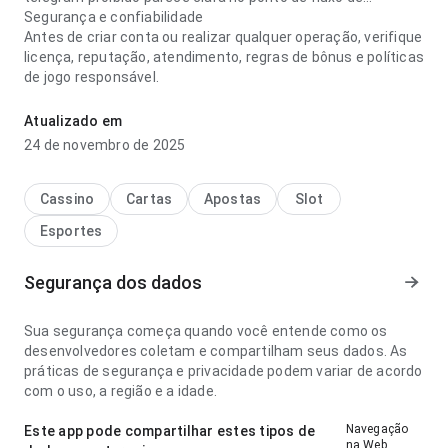
navegação em uma tela menor; a hierarquia visual parece
Segurança e confiabilidade
natural. O resultado geral parece prático e maduro.
Antes de criar conta ou realizar qualquer operação, verifique
licença, reputação, atendimento, regras de bônus e políticas
de jogo responsável.
Atualizado em
24 de novembro de 2025
Cassino
Cartas
Apostas
Slot
Esportes
Segurança dos dados
Sua segurança começa quando você entende como os
desenvolvedores coletam e compartilham seus dados. As
práticas de segurança e privacidade podem variar de acordo
com o uso, a região e a idade.
Navegação
Este app pode compartilhar estes tipos de
na Web