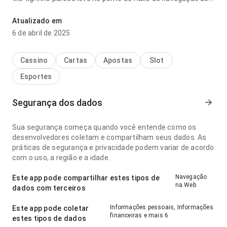
voltar para a página depois; a página parece completa sem
ficar pesada. Esse cuidado nos detalhes faz diferença.
Atualizado em
6 de abril de 2025
Cassino
Cartas
Apostas
Slot
Esportes
Segurança dos dados
Sua segurança começa quando você entende como os
desenvolvedores coletam e compartilham seus dados. As
práticas de segurança e privacidade podem variar de acordo
com o uso, a região e a idade.
Navegação
Este app pode compartilhar estes tipos de
na Web
dados com terceiros
Informações pessoais, Informações
Este app pode coletar
financeiras e mais 6
estes tipos de dados