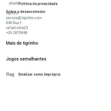
shield
Política de privacidade
Sobre o desenvolvedor
tigrinho
service@tigrinho.com
848 Rua f
rafael.silva23
+55 2879848
Mais de tigrinho
Jogos semelhantes
flag
Sinalizar como impróprio