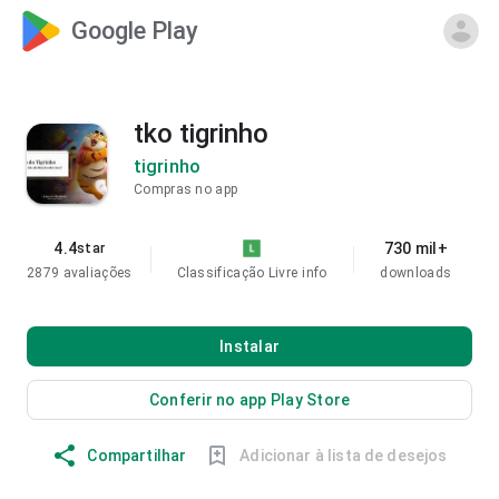
Google Play
tko tigrinho
tigrinho
Compras no app
4.4
730 mil+
star
2879 avaliações
Classificação Livre
info
downloads
Instalar
Conferir no app Play Store
Compartilhar
Adicionar à lista de desejos