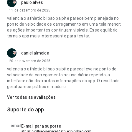
paulo.alves
11 de dezembro de 2025
valencia x athletic bilbao palpite parece bem planejada no
ponto de velocidade de carregamento em uma tela menor;
as ações importantes continuam visíveis. Esse equilíbrio
torna o app mais interessante para testar.
daniel.almeida
20 de novembro de 2025
valencia x athletic bilbao palpite parece leve no ponto de
velocidade de carregamento no uso diário repetido; a
interface não distrai das informações do app. O resultado
geral parece prático e maduro.
Ver todas as avaliações
Suporte do app
email
E-mail para suporte
athletic-bilbao-service@athletic-bilbao.com