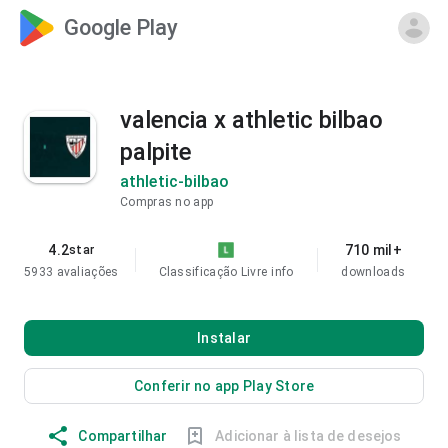
Google Play
valencia x athletic bilbao
palpite
athletic-bilbao
Compras no app
4.2
710 mil+
star
5933 avaliações
Classificação Livre
info
downloads
Instalar
Conferir no app Play Store
Compartilhar
Adicionar à lista de desejos