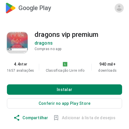
Google Play
dragons vip premium
dragons
Compras no app
4.4
940 mil+
star
1657 avaliações
Classificação Livre
info
downloads
Instalar
Conferir no app Play Store
Compartilhar
Adicionar à lista de desejos