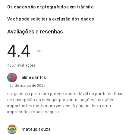
Os dados são criptografados em trânsito
Você pode solicitar a exclusão dos dados
Avaliações e resenhas
4.4
star
1657 avaliações
aline.santos
20 de março de 2025
dragons vip premium parece confortável no ponto de fluxo
de navegação ao navegar por várias seções; as ações
importantes continuam visíveis. A página deixa uma
impressão limpa e segura.
mateus.souza