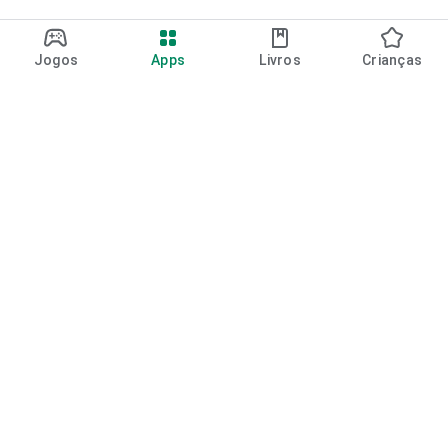
Jogos
Apps
Livros
Crianças
Google Play
Play Pass
Pontos do Play Points
Vales-presente
Resgatar
Política de reembolso
Crianças e família