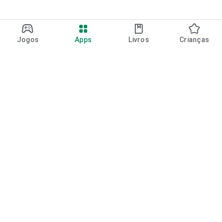
Jogos
Apps
Livros
Crianças
Google Play
Play Pass
Pontos do Play Points
Vales-presente
Resgatar
Política de reembolso