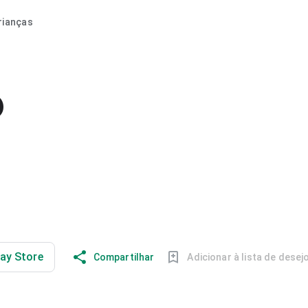
rianças
6
lay Store
Compartilhar
Adicionar à lista de desej