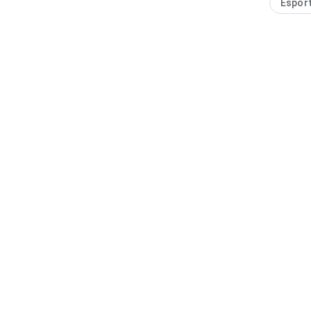
Espor