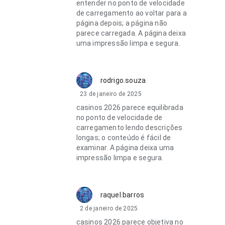
entender no ponto de velocidade
de carregamento ao voltar para a
página depois; a página não
parece carregada. A página deixa
uma impressão limpa e segura.
rodrigo.souza
23 de janeiro de 2025
casinos 2026 parece equilibrada
no ponto de velocidade de
carregamento lendo descrições
longas; o conteúdo é fácil de
examinar. A página deixa uma
impressão limpa e segura.
raquel.barros
2 de janeiro de 2025
casinos 2026 parece objetiva no