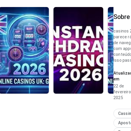
Sobre 
casinos 
parece r
de nave
com apps
conteúdo
Isso pas
usuário.
Atualiza
casinos 
em
responsi
22 de
navegaç
fevereiro
apps par
2025
parece c
pesada. 
bem com 
Cassi
Apost