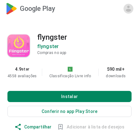
Google Play
flyngster
flyngster
Compras no app
4.9
590 mil+
star
4558 avaliações
Classificação Livre
info
downloads
Instalar
Conferir no app Play Store
Compartilhar
Adicionar à lista de desejos