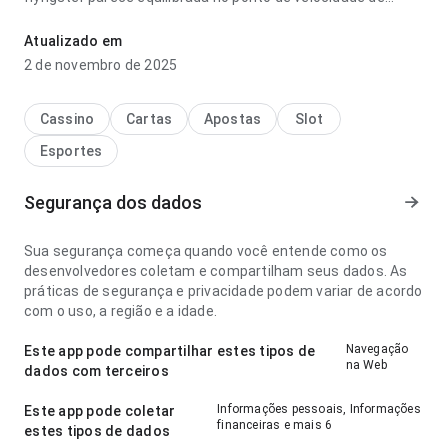
carregamento com conexão mais lenta; a hierarquia visual
parece natural. A página deixa uma impressão limpa e
Atualizado em
segura.
2 de novembro de 2025
Cassino
Cartas
Apostas
Slot
Esportes
Segurança dos dados
Sua segurança começa quando você entende como os
desenvolvedores coletam e compartilham seus dados. As
práticas de segurança e privacidade podem variar de acordo
com o uso, a região e a idade.
Navegação
Este app pode compartilhar estes tipos de
na Web
dados com terceiros
Informações pessoais, Informações
Este app pode coletar
financeiras e mais 6
estes tipos de dados