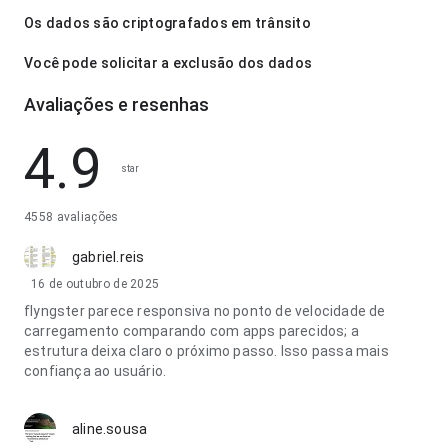
Os dados são criptografados em trânsito
Você pode solicitar a exclusão dos dados
Avaliações e resenhas
4.9
star
4558 avaliações
gabriel.reis
16 de outubro de 2025
flyngster parece responsiva no ponto de velocidade de
carregamento comparando com apps parecidos; a
estrutura deixa claro o próximo passo. Isso passa mais
confiança ao usuário.
aline.sousa