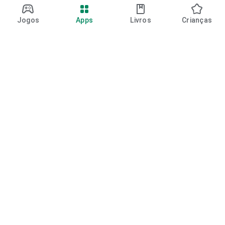
Jogos
Apps
Livros
Crianças
Google Play
Play Pass
Pontos do Play Points
Vales-presente
Resgatar
Política de reembolso
Crianças e família