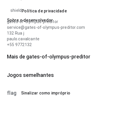
shield
Política de privacidade
Sobre o desenvolvedor
gates-of-olympus-preditor
service@gates-of-olympus-preditor.com
132 Rua j
paulo.cavalcante
+55 9772132
Mais de gates-of-olympus-preditor
Jogos semelhantes
flag
Sinalizar como impróprio