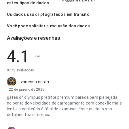
financeiras e mais 6
estes tipos de dados
Os dados são criptografados em trânsito
Você pode solicitar a exclusão dos dados
Avaliações e resenhas
4.1
star
9772 avaliações
vanessa.costa
22 de janeiro de 2026
gates of olympus preditor premium parece bem planejada
no ponto de velocidade de carregamento com conexão mais
lenta; o conteúdo é fácil de examinar. Esse cuidado nos
detalhes faz diferença.