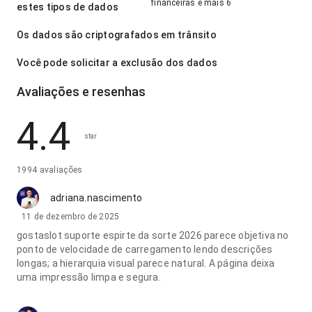
financeiras e mais 6
estes tipos de dados
Os dados são criptografados em trânsito
Você pode solicitar a exclusão dos dados
Avaliações e resenhas
4.4
star
1994 avaliações
adriana.nascimento
11 de dezembro de 2025
gostaslot suporte espirte da sorte 2026 parece objetiva no
ponto de velocidade de carregamento lendo descrições
longas; a hierarquia visual parece natural. A página deixa
uma impressão limpa e segura.