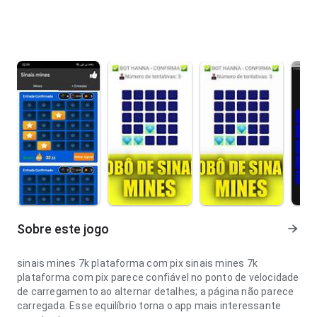
Sobre este jogo
sinais mines 7k plataforma com pix sinais mines 7k
plataforma com pix parece confiável no ponto de velocidade
de carregamento ao alternar detalhes; a página não parece
carregada. Esse equilíbrio torna o app mais interessante