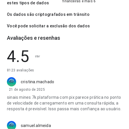
financeiras e mais 6
estes tipos de dados
Os dados são criptografados em trânsito
Você pode solicitar a exclusão dos dados
Avaliações e resenhas
4.5
star
8123 avaliações
cristina.machado
21 de agosto de 2025
sinais mines 7k plataforma com pix parece prática no ponto
de velocidade de carregamento em uma consulta rápida; a
resposta é previsível. Isso passa mais confiança ao usuário.
samuel.almeida