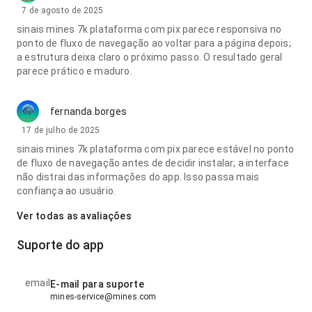
7 de agosto de 2025
sinais mines 7k plataforma com pix parece responsiva no
ponto de fluxo de navegação ao voltar para a página depois;
a estrutura deixa claro o próximo passo. O resultado geral
parece prático e maduro.
fernanda.borges
17 de julho de 2025
sinais mines 7k plataforma com pix parece estável no ponto
de fluxo de navegação antes de decidir instalar; a interface
não distrai das informações do app. Isso passa mais
confiança ao usuário.
Ver todas as avaliações
Suporte do app
email
E-mail para suporte
mines-service@mines.com