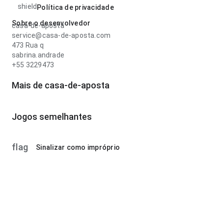
shield
Política de privacidade
Sobre o desenvolvedor
casa-de-aposta
service@casa-de-aposta.com
473 Rua q
sabrina.andrade
+55 3229473
Mais de casa-de-aposta
Jogos semelhantes
flag
Sinalizar como impróprio