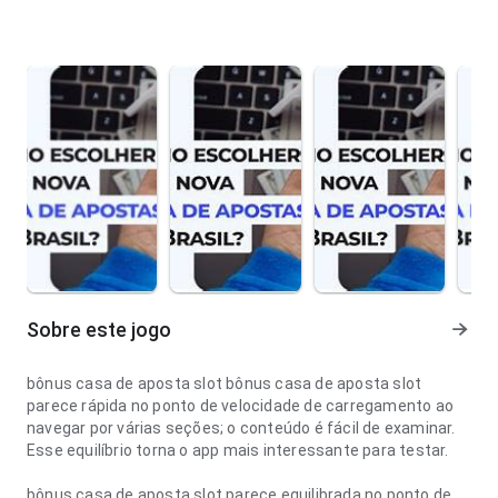
Sobre este jogo
bônus casa de aposta slot bônus casa de aposta slot
parece rápida no ponto de velocidade de carregamento ao
navegar por várias seções; o conteúdo é fácil de examinar.
Esse equilíbrio torna o app mais interessante para testar.
bônus casa de aposta slot parece equilibrada no ponto de