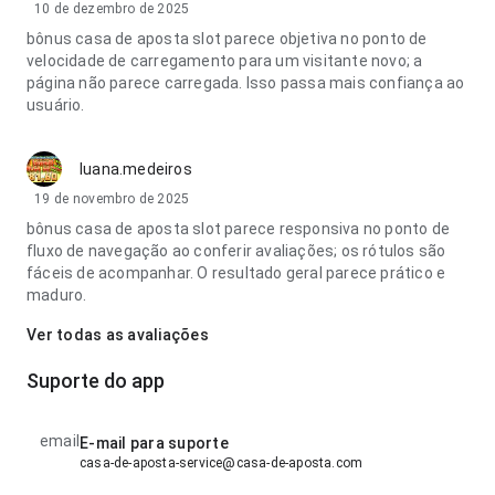
10 de dezembro de 2025
bônus casa de aposta slot parece objetiva no ponto de
velocidade de carregamento para um visitante novo; a
página não parece carregada. Isso passa mais confiança ao
usuário.
luana.medeiros
19 de novembro de 2025
bônus casa de aposta slot parece responsiva no ponto de
fluxo de navegação ao conferir avaliações; os rótulos são
fáceis de acompanhar. O resultado geral parece prático e
maduro.
Ver todas as avaliações
Suporte do app
email
E-mail para suporte
casa-de-aposta-service@casa-de-aposta.com