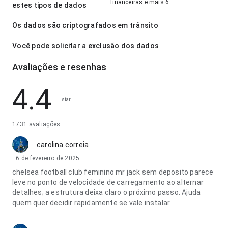
financeiras e mais 6
estes tipos de dados
Os dados são criptografados em trânsito
Você pode solicitar a exclusão dos dados
Avaliações e resenhas
4.4
star
1731 avaliações
carolina.correia
6 de fevereiro de 2025
chelsea football club feminino mr jack sem deposito parece
leve no ponto de velocidade de carregamento ao alternar
detalhes; a estrutura deixa claro o próximo passo. Ajuda
quem quer decidir rapidamente se vale instalar.