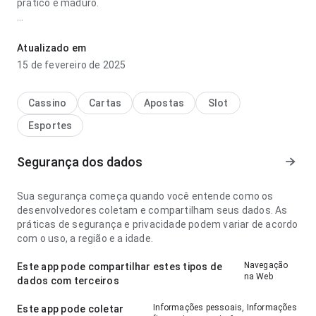
prático e maduro.
chelsea football club feminino mr jack sem deposito parece
leve no ponto de fluxo de navegação no uso diário repetido;
Atualizado em
as ações importantes continuam visíveis. Esse equilíbrio
15 de fevereiro de 2025
torna o app mais interessante para testar.
Cassino
Cartas
Apostas
Slot
Esportes
Segurança dos dados
Sua segurança começa quando você entende como os
desenvolvedores coletam e compartilham seus dados. As
práticas de segurança e privacidade podem variar de acordo
com o uso, a região e a idade.
Navegação
Este app pode compartilhar estes tipos de
na Web
dados com terceiros
Informações pessoais, Informações
Este app pode coletar