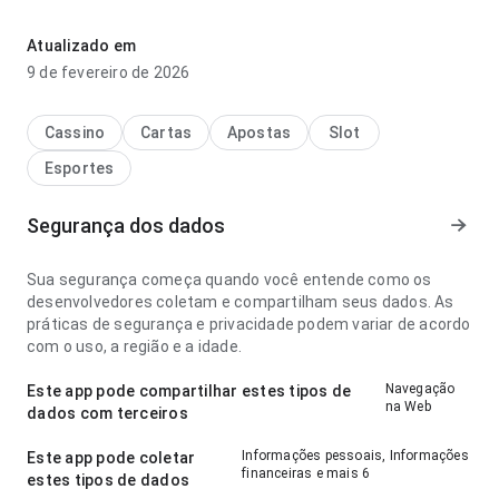
grupo do touro como jogar parece consistente no ponto de
velocidade de carregamento ao conferir avaliações; a
Atualizado em
experiência evita passos desnecessários. A página deixa
9 de fevereiro de 2026
uma impressão limpa e segura.
Cassino
Cartas
Apostas
Slot
Esportes
Segurança dos dados
Sua segurança começa quando você entende como os
desenvolvedores coletam e compartilham seus dados. As
práticas de segurança e privacidade podem variar de acordo
com o uso, a região e a idade.
Navegação
Este app pode compartilhar estes tipos de
na Web
dados com terceiros
Informações pessoais, Informações
Este app pode coletar
financeiras e mais 6
estes tipos de dados