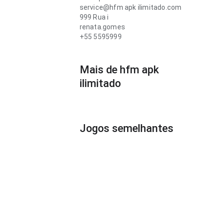
service@hfm apk ilimitado.com
999 Rua i
renata.gomes
+55 5595999
Mais de hfm apk
ilimitado
Jogos semelhantes