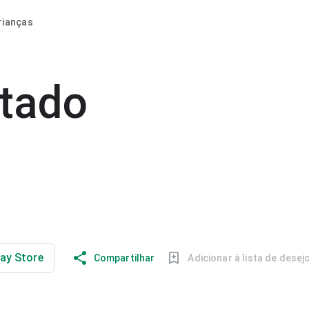
rianças
itado
lay Store
Compartilhar
Adicionar à lista de desej