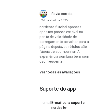
flavia.correia
24 de abril de 2025
nordeste futebol apostas
apostas parece estável no
ponto de velocidade de
carregamento ao voltar para a
página depois; os rótulos são
fáceis de acompanhar. A
experiência combina bem com
uso frequente.
Ver todas as avaliações
Suporte do app
email
E-mail para suporte
nordeste-