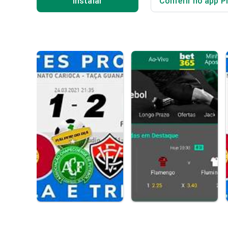
Instalar
Conferir no app P