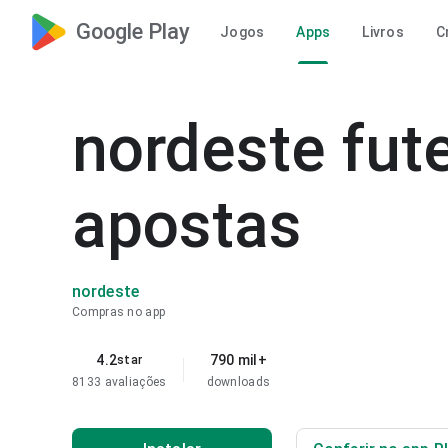
Google Play
Jogos
Apps
Livros
C
nordeste fut
apostas
nordeste
Compras no app
4.2
790 mil+
star
8133 avaliações
downloads