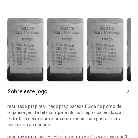
Sobre este jogo
resultado ptsp resultado ptsp parece fluida no ponto de
organização da tela comparando com apps parecidos; a
estrutura deixa claro o próximo passo. Isso passa mais
confiança ao usuário.
resultado ptsp parece clara no ponto de fluxo de navegação