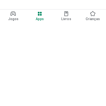
Jogos
Apps
Livros
Crianças
Google Play
Play Pass
Pontos do Play Points
Vales-presente
Resgatar
Política de reembolso