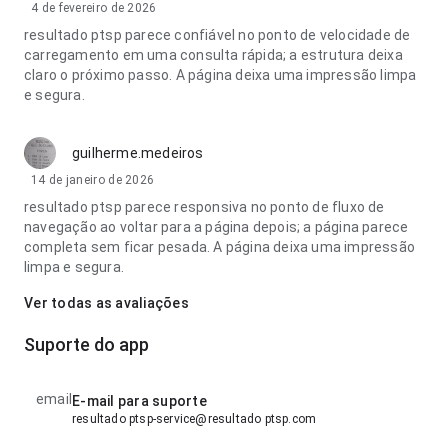
4 de fevereiro de 2026
resultado ptsp parece confiável no ponto de velocidade de
carregamento em uma consulta rápida; a estrutura deixa
claro o próximo passo. A página deixa uma impressão limpa
e segura.
guilherme.medeiros
14 de janeiro de 2026
resultado ptsp parece responsiva no ponto de fluxo de
navegação ao voltar para a página depois; a página parece
completa sem ficar pesada. A página deixa uma impressão
limpa e segura.
Ver todas as avaliações
Suporte do app
email
E-mail para suporte
resultado ptsp-service@resultado ptsp.com