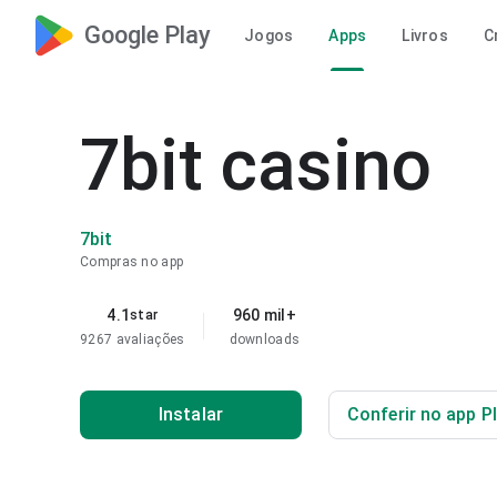
Google Play
Jogos
Apps
Livros
C
7bit casino
7bit
Compras no app
4.1
960 mil+
star
9267 avaliações
downloads
Instalar
Conferir no app P