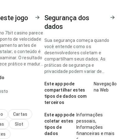
este jogo
Segurança dos
dados
no 7bit casino parece
 ponto de velocidade
Sua segurança começa quando
gamento antes de
você entende como os
nstalar; o conteúdo é
desenvolvedores coletam e
examinar. O resultado
compartilham seus dados. As
rece prático e maduro.
práticas de segurança e
privacidade podem variar de
no parece leve no
do
acordo com o uso, a região e a
 fluxo de navegação
idade.
Este app pode
Navegação
onsulta rápida; a
compartilhar estes
na Web
osto
a visual parece
tipos de dados com
O resultado geral
terceiros
rático e maduro.
no
Cartas
Este app pode
Informações
coletar estes
pessoais,
as
Slot
tipos de
Informações
dados
financeiras e mais
tes