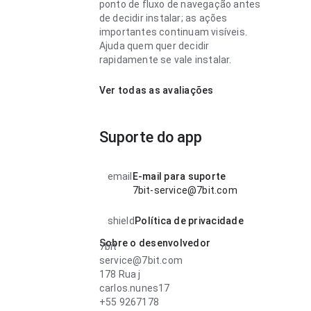
ponto de fluxo de navegação antes
de decidir instalar; as ações
importantes continuam visíveis.
Ajuda quem quer decidir
rapidamente se vale instalar.
Ver todas as avaliações
Suporte do app
email
E-mail para suporte
7bit-service@7bit.com
shield
Política de privacidade
Sobre o desenvolvedor
7bit
service@7bit.com
178 Rua j
carlos.nunes17
+55 9267178