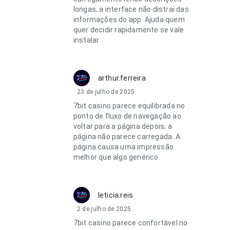
longas; a interface não distrai das
informações do app. Ajuda quem
quer decidir rapidamente se vale
instalar.
arthur.ferreira
23 de julho de 2025
7bit casino parece equilibrada no
ponto de fluxo de navegação ao
voltar para a página depois; a
página não parece carregada. A
página causa uma impressão
melhor que algo genérico.
leticia.reis
2 de julho de 2025
7bit casino parece confortável no