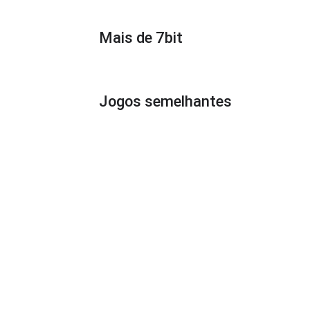
Mais de 7bit
Jogos semelhantes