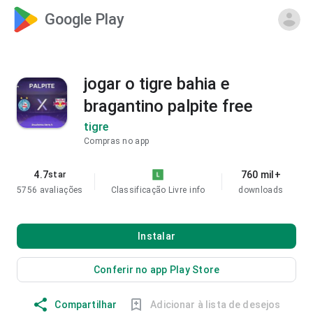
Google Play
jogar o tigre bahia e
bragantino palpite free
tigre
Compras no app
4.7
760 mil+
star
5756 avaliações
Classificação Livre
info
downloads
Instalar
Conferir no app Play Store
Compartilhar
Adicionar à lista de desejos