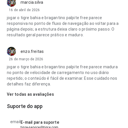
marcia.silva
16 de abril de 2026
jogar o tigre bahia e bragantino palpite free parece
responsiva no ponto de fluxo de navegação ao voltar para a
página depois; a estrutura deixa claro o próximo passo. O
resultado geral parece prático e maduro.
enzo.freitas
26 de março de 2026
jogar o tigre bahia e bragantino palpite free parece madura
no ponto de velocidade de carregamento no uso diário
repetido; o conteúdo é fácil de examinar. Esse cuidado nos
detalhes faz diferença.
Ver todas as avaliações
Suporte do app
email
E-mail para suporte
tigre-service@tigre.com