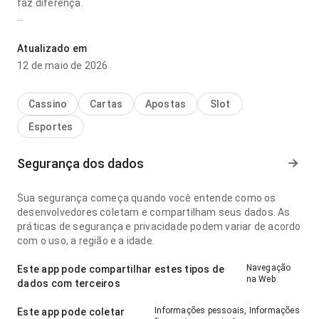
faz diferença.
jogar o tigre bahia e bragantino palpite free parece
confortável no ponto de velocidade de carregamento ao
Atualizado em
conferir avaliações; o conteúdo é fácil de examinar. Esse
12 de maio de 2026
cuidado nos detalhes faz diferença.
Cassino
Cartas
Apostas
Slot
Esportes
Segurança dos dados
Sua segurança começa quando você entende como os
desenvolvedores coletam e compartilham seus dados. As
práticas de segurança e privacidade podem variar de acordo
com o uso, a região e a idade.
Navegação
Este app pode compartilhar estes tipos de
na Web
dados com terceiros
Informações pessoais, Informações
Este app pode coletar