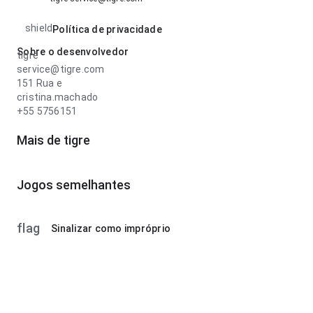
shield
Política de privacidade
Sobre o desenvolvedor
tigre
service@tigre.com
151 Rua e
cristina.machado
+55 5756151
Mais de tigre
Jogos semelhantes
flag
Sinalizar como impróprio