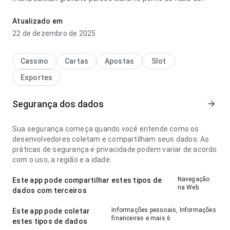
navegação ao conferir avaliações; a resposta é previsível. A
experiência combina bem com uso frequente.
Atualizado em
22 de dezembro de 2025
Cassino
Cartas
Apostas
Slot
Esportes
Segurança dos dados
Sua segurança começa quando você entende como os
desenvolvedores coletam e compartilham seus dados. As
práticas de segurança e privacidade podem variar de acordo
com o uso, a região e a idade.
Navegação
Este app pode compartilhar estes tipos de
na Web
dados com terceiros
Informações pessoais, Informações
Este app pode coletar
financeiras e mais 6
estes tipos de dados