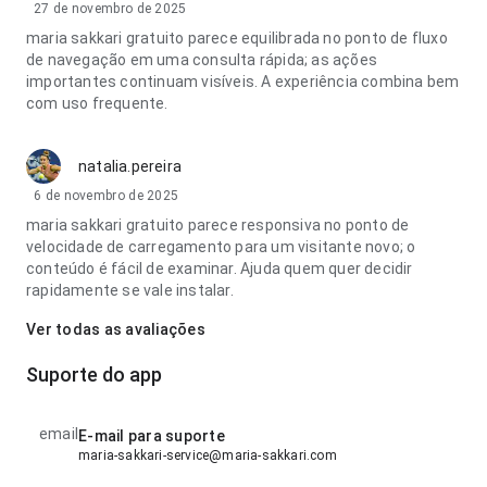
27 de novembro de 2025
maria sakkari gratuito parece equilibrada no ponto de fluxo
de navegação em uma consulta rápida; as ações
importantes continuam visíveis. A experiência combina bem
com uso frequente.
natalia.pereira
6 de novembro de 2025
maria sakkari gratuito parece responsiva no ponto de
velocidade de carregamento para um visitante novo; o
conteúdo é fácil de examinar. Ajuda quem quer decidir
rapidamente se vale instalar.
Ver todas as avaliações
Suporte do app
email
E-mail para suporte
maria-sakkari-service@maria-sakkari.com