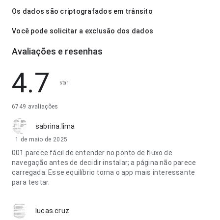
Os dados são criptografados em trânsito
Você pode solicitar a exclusão dos dados
Avaliações e resenhas
4.7
star
6749 avaliações
sabrina.lima
1 de maio de 2025
001 parece fácil de entender no ponto de fluxo de
navegação antes de decidir instalar; a página não parece
carregada. Esse equilíbrio torna o app mais interessante
para testar.
lucas.cruz