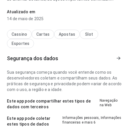
visíveis. A página causa uma impressão melhor que algo
genérico.
Atualizado em
14 de maio de 2025
Cassino
Cartas
Apostas
Slot
Esportes
Segurança dos dados
Sua segurança começa quando você entende como os
desenvolvedores coletam e compartilham seus dados. As
práticas de segurança e privacidade podem variar de acordo
com o uso, a região e a idade.
Navegação
Este app pode compartilhar estes tipos de
na Web
dados com terceiros
Informações pessoais, Informações
Este app pode coletar
financeiras e mais 6
estes tipos de dados