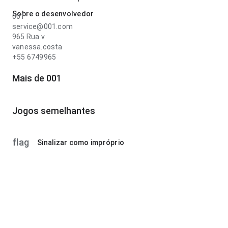
Sobre o desenvolvedor
001
service@001.com
965 Rua v
vanessa.costa
+55 6749965
Mais de 001
Jogos semelhantes
flag
Sinalizar como impróprio