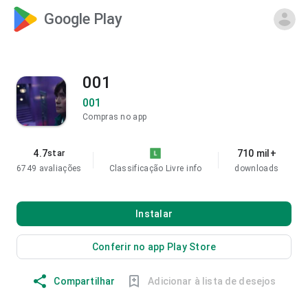
Google Play
001
001
Compras no app
4.7
710 mil+
star
6749 avaliações
Classificação Livre
info
downloads
Instalar
Conferir no app Play Store
Compartilhar
Adicionar à lista de desejos