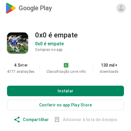
Google Play
0x0 é empate
0x0 é empate
Compras no app
4.5
130 mil+
star
4777 avaliações
Classificação Livre
info
downloads
Instalar
Conferir no app Play Store
Compartilhar
Adicionar à lista de desejos