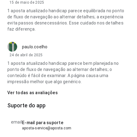
15 de maio de 2025
1 aposta atualizado handicap parece equilibrada no ponto
de fluxo de navegação ao alternar detalhes; a experiência
evita passos desnecessários. Esse cuidado nos detalhes
faz diferença.
paulo.coelho
24 de abril de 2025
1 aposta atualizado handicap parece bem planejada no
ponto de fluxo de navegação ao alternar detalhes; o
conteúdo é fácil de examinar. A página causa uma
impressão melhor que algo genérico.
Ver todas as avaliações
Suporte do app
email
E-mail para suporte
aposta-service@aposta.com