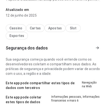
de fluxo de navegação para um visitante novo; a estrutura
deixa claro o próximo passo. Isso passa mais confiança ao
Atualizado em
usuário.
12 de junho de 2025
Cassino
Cartas
Apostas
Slot
Esportes
Segurança dos dados
Sua segurança começa quando você entende como os
desenvolvedores coletam e compartilham seus dados. As
práticas de segurança e privacidade podem variar de acordo
com o uso, a região e a idade.
Navegação
Este app pode compartilhar estes tipos de
na Web
dados com terceiros
Informações pessoais, Informações
Este app pode coletar
financeiras e mais 6
estes tipos de dados