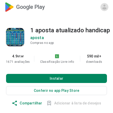
Google Play
1 aposta atualizado handicap
aposta
Compras no app
4.9
590 mil+
star
1671 avaliações
Classificação Livre
info
downloads
Instalar
Conferir no app Play Store
Compartilhar
Adicionar à lista de desejos