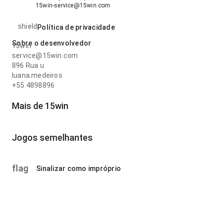
15win-service@15win.com
shield
Política de privacidade
Sobre o desenvolvedor
15win
service@15win.com
896 Rua u
luana.medeiros
+55 4898896
Mais de 15win
Jogos semelhantes
flag
Sinalizar como impróprio