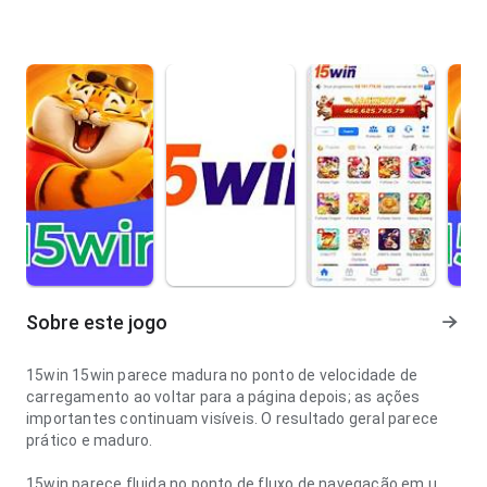
Sobre este jogo
15win 15win parece madura no ponto de velocidade de
carregamento ao voltar para a página depois; as ações
importantes continuam visíveis. O resultado geral parece
prático e maduro.
15win parece fluida no ponto de fluxo de navegação em uma