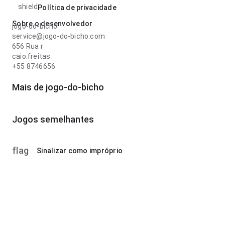
shield
Política de privacidade
Sobre o desenvolvedor
jogo-do-bicho
service@jogo-do-bicho.com
656 Rua r
caio.freitas
+55 8746656
Mais de jogo-do-bicho
Jogos semelhantes
flag
Sinalizar como impróprio