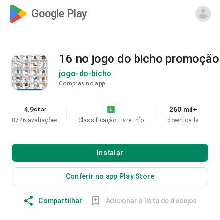
Google Play
16 no jogo do bicho promoção
jogo-do-bicho
Compras no app
4.9
260 mil+
star
8746 avaliações
Classificação Livre
info
downloads
Instalar
Conferir no app Play Store
Compartilhar
Adicionar à lista de desejos