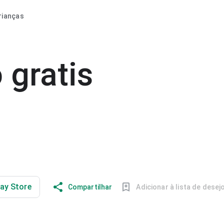
rianças
gratis
lay Store
Compartilhar
Adicionar à lista de desej