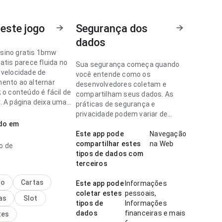
este jogo
Segurança dos
dados
sino gratis 1bmw
atis parece fluida no
Sua segurança começa quando
 velocidade de
você entende como os
ento ao alternar
desenvolvedores coletam e
 o conteúdo é fácil de
compartilham seus dados. As
. A página deixa uma
práticas de segurança e
o limpa e segura.
privacidade podem variar de
ado em
acordo com o uso, a região e a
ino gratis parece
idade.
Este app pode
Navegação
 ponto de fluxo de
compartilhar estes
na Web
o de
ão comparando com
tipos de dados com
ecidos; a experiência
terceiros
ssos desnecessários. A
eixa uma impressão
no
Cartas
Este app pode
Informações
egura.
coletar estes
pessoais,
as
Slot
tipos de
Informações
dados
financeiras e mais
tes