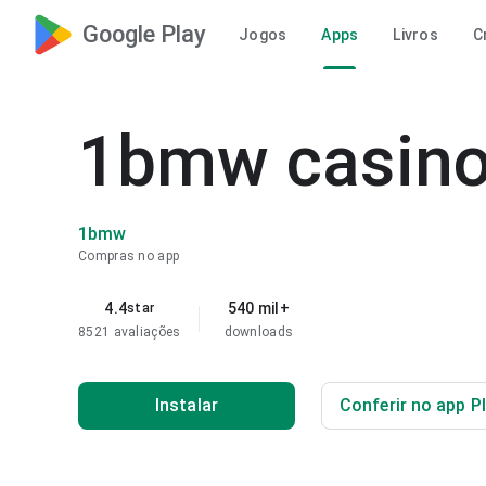
Google Play
Jogos
Apps
Livros
C
1bmw casino 
1bmw
Compras no app
4.4
540 mil+
star
8521 avaliações
downloads
Instalar
Conferir no app P