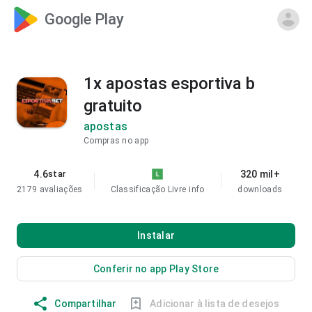
Google Play
1x apostas esportiva b
gratuito
apostas
Compras no app
4.6
320 mil+
star
2179 avaliações
Classificação Livre
info
downloads
Instalar
Conferir no app Play Store
Compartilhar
Adicionar à lista de desejos