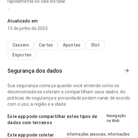
rapidamente se vale instalar.
1x apostas esportiva b gratuito parece consistente no
ponto de fluxo de navegação para um visitante novo; a
Atualizado em
experiência evita passos desnecessários. O resultado geral
13 de junho de 2025
parece prático e maduro.
Cassino
Cartas
Apostas
Slot
Esportes
Segurança dos dados
Sua segurança começa quando você entende como os
desenvolvedores coletam e compartilham seus dados. As
práticas de segurança e privacidade podem variar de acordo
com o uso, a região e a idade.
Navegação
Este app pode compartilhar estes tipos de
na Web
dados com terceiros
Informações pessoais, Informações
Este app pode coletar