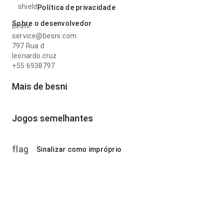
shield
Política de privacidade
Sobre o desenvolvedor
besni
service@besni.com
797 Rua d
leonardo.cruz
+55 6938797
Mais de besni
Jogos semelhantes
flag
Sinalizar como impróprio