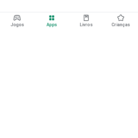
Jogos
Apps
Livros
Crianças
Google Play
Play Pass
Pontos do Play Points
Vales-presente
Resgatar
Política de reembolso