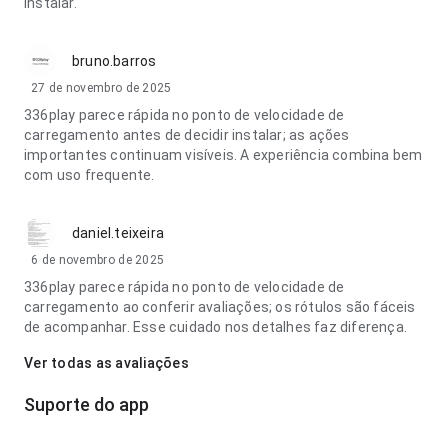
instalar.
bruno.barros
27 de novembro de 2025
336play parece rápida no ponto de velocidade de
carregamento antes de decidir instalar; as ações
importantes continuam visíveis. A experiência combina bem
com uso frequente.
daniel.teixeira
6 de novembro de 2025
336play parece rápida no ponto de velocidade de
carregamento ao conferir avaliações; os rótulos são fáceis
de acompanhar. Esse cuidado nos detalhes faz diferença.
Ver todas as avaliações
Suporte do app