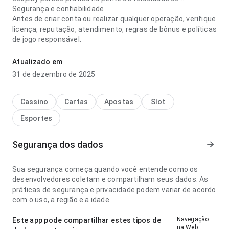
carregamento antes de decidir instalar; a hierarquia visual
Segurança e confiabilidade
parece natural. Esse equilíbrio torna o app mais
Antes de criar conta ou realizar qualquer operação, verifique
interessante para testar.
licença, reputação, atendimento, regras de bônus e políticas
de jogo responsável.
Atualizado em
31 de dezembro de 2025
Cassino
Cartas
Apostas
Slot
Esportes
Segurança dos dados
Sua segurança começa quando você entende como os
desenvolvedores coletam e compartilham seus dados. As
práticas de segurança e privacidade podem variar de acordo
com o uso, a região e a idade.
Navegação
Este app pode compartilhar estes tipos de
na Web