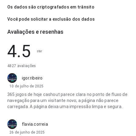
Os dados são criptografados em trânsito
Você pode solicitar a exclusão dos dados
Avaliações e resenhas
4.5
star
4827 avaliações
igor.ribeiro
10 de julho de 2025
365 jogos de hoje cashout parece clara no ponto de fluxo de
navegação para um visitante novo; a página não parece
carregada. A página deixa uma impressão limpa e segura.
flavia.correia
26 de junho de 2025