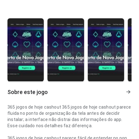
Sobre este jogo
365 jogos de hoje cashout 365 jogos de hoje cashout parece
fluida no ponto de organização da tela antes de decidir
instalar; a interface não distrai das informações do app.
Esse cuidado nos detalhes faz diferença.
365 jogos de hoje cashout parece fácil de entender no ponto