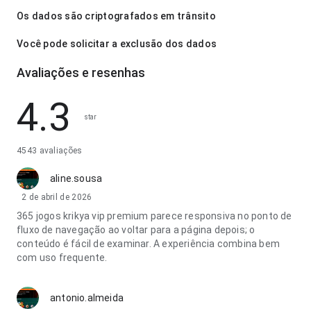
Os dados são criptografados em trânsito
Você pode solicitar a exclusão dos dados
Avaliações e resenhas
4.3
star
4543 avaliações
aline.sousa
2 de abril de 2026
365 jogos krikya vip premium parece responsiva no ponto de
fluxo de navegação ao voltar para a página depois; o
conteúdo é fácil de examinar. A experiência combina bem
com uso frequente.
antonio.almeida