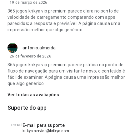
19 de março de 2026
365 jogos krikya vip premium parece clara no ponto de
velocidade de carregamento comparando com apps
parecidos; a resposta é previsível. A página causa uma
impressão melhor que algo genérico.
antonio.almeida
26 de fevereiro de 2026
365 jogos krikya vip premium parece prática no ponto de
fluxo de navegação para um visitante novo; o conteúdo é
fácil de examinar. A página causa uma impressão melhor
que algo genérico.
Ver todas as avaliações
Suporte do app
email
E-mail para suporte
krikya-service@krikya.com