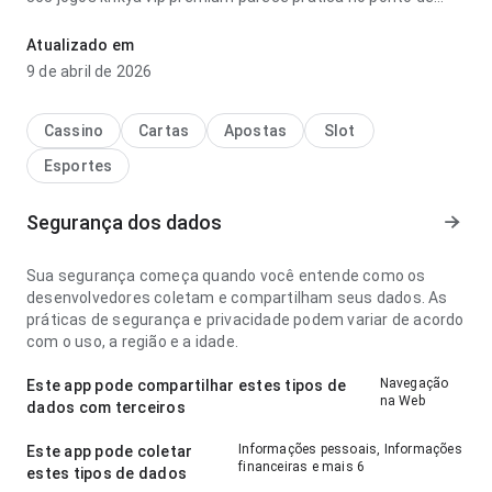
velocidade de carregamento lendo descrições longas; os
rótulos são fáceis de acompanhar. Esse equilíbrio torna o
Atualizado em
app mais interessante para testar.
9 de abril de 2026
Cassino
Cartas
Apostas
Slot
Esportes
Segurança dos dados
Sua segurança começa quando você entende como os
desenvolvedores coletam e compartilham seus dados. As
práticas de segurança e privacidade podem variar de acordo
com o uso, a região e a idade.
Navegação
Este app pode compartilhar estes tipos de
na Web
dados com terceiros
Informações pessoais, Informações
Este app pode coletar
financeiras e mais 6
estes tipos de dados