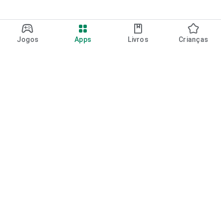
Jogos
Apps
Livros
Crianças
Google Play
Play Pass
Pontos do Play Points
Vales-presente
Resgatar
Política de reembolso