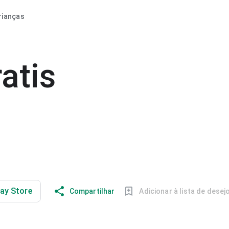
rianças
atis
lay Store
Compartilhar
Adicionar à lista de desej