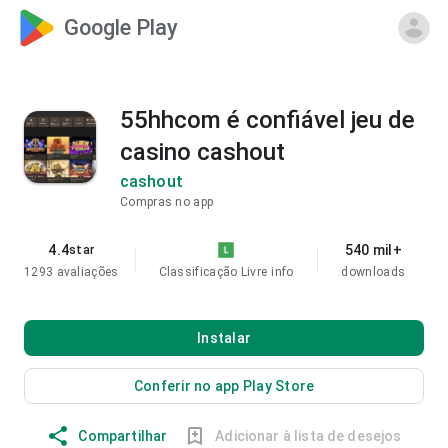
Google Play
55hhcom é confiável jeu de
casino cashout
cashout
Compras no app
4.4
540 mil+
star
1293 avaliações
Classificação Livre
info
downloads
Instalar
Conferir no app Play Store
Compartilhar
Adicionar à lista de desejos