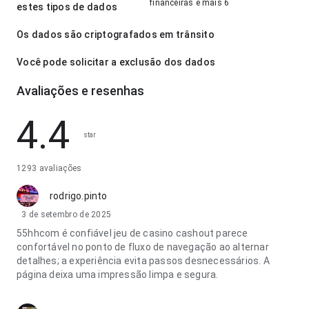
financeiras e mais 6
estes tipos de dados
Os dados são criptografados em trânsito
Você pode solicitar a exclusão dos dados
Avaliações e resenhas
4.4
star
1293 avaliações
rodrigo.pinto
3 de setembro de 2025
55hhcom é confiável jeu de casino cashout parece
confortável no ponto de fluxo de navegação ao alternar
detalhes; a experiência evita passos desnecessários. A
página deixa uma impressão limpa e segura.