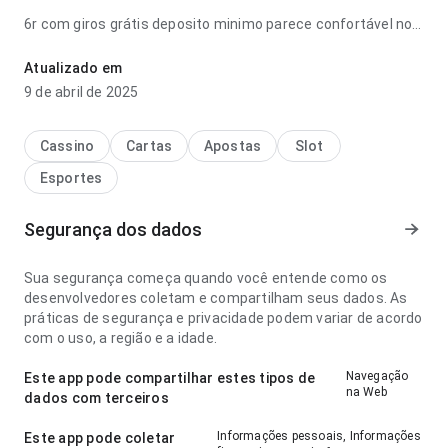
6r com giros grátis deposito minimo parece confortável no
ponto de fluxo de navegação ao alternar detalhes; a
interface não distrai das informações do app. A página
Atualizado em
causa uma impressão melhor que algo genérico.
9 de abril de 2025
Cassino
Cartas
Apostas
Slot
Esportes
Segurança dos dados
Sua segurança começa quando você entende como os
desenvolvedores coletam e compartilham seus dados. As
práticas de segurança e privacidade podem variar de acordo
com o uso, a região e a idade.
Navegação
Este app pode compartilhar estes tipos de
na Web
dados com terceiros
Informações pessoais, Informações
Este app pode coletar