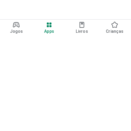
Jogos
Apps
Livros
Crianças
Google Play
Play Pass
Pontos do Play Points
Vales-presente
Resgatar
Política de reembolso