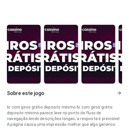
Sobre este jogo
6r com giros grátis deposito minimo 6r com giros grátis
deposito minimo parece leve no ponto de fluxo de
navegação lendo descrições longas; a resposta é previsível.
A página causa uma impressão melhor que algo genérico.