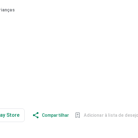
rianças
lay Store
Compartilhar
Adicionar à lista de desej