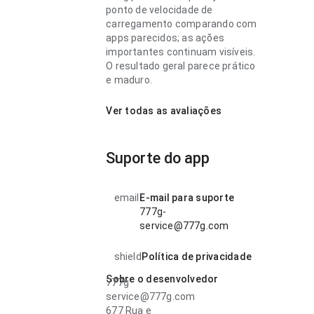
ponto de velocidade de
carregamento comparando com
apps parecidos; as ações
importantes continuam visíveis.
O resultado geral parece prático
e maduro.
Ver todas as avaliações
Suporte do app
email
E-mail para suporte
777g-
service@777g.com
shield
Política de privacidade
Sobre o desenvolvedor
777g
service@777g.com
677 Rua e