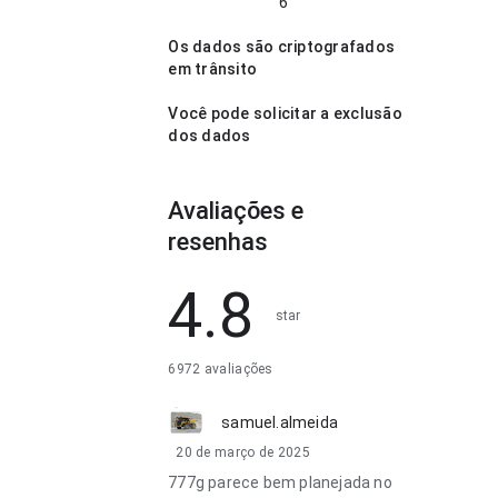
6
Os dados são criptografados
em trânsito
Você pode solicitar a exclusão
dos dados
Avaliações e
resenhas
4.8
star
6972 avaliações
samuel.almeida
20 de março de 2025
777g parece bem planejada no