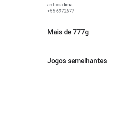
antonia.lima
+55 6972677
Mais de 777g
Jogos semelhantes