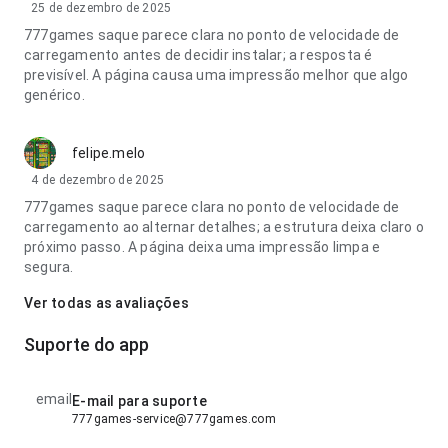
25 de dezembro de 2025
777games saque parece clara no ponto de velocidade de
carregamento antes de decidir instalar; a resposta é
previsível. A página causa uma impressão melhor que algo
genérico.
felipe.melo
4 de dezembro de 2025
777games saque parece clara no ponto de velocidade de
carregamento ao alternar detalhes; a estrutura deixa claro o
próximo passo. A página deixa uma impressão limpa e
segura.
Ver todas as avaliações
Suporte do app
email
E-mail para suporte
777games-service@777games.com