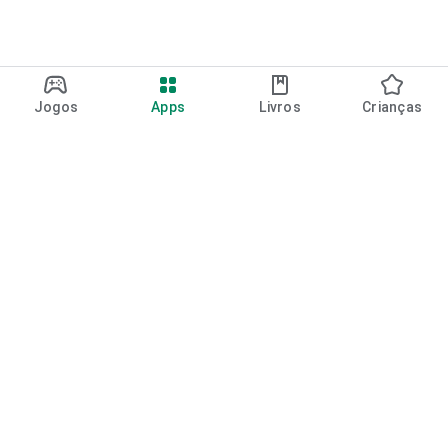
Jogos
Apps
Livros
Crianças
Google Play
Play Pass
Pontos do Play Points
Vales-presente
Resgatar
Política de reembolso