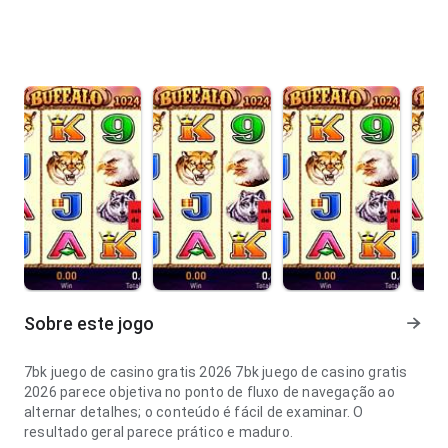
Sobre este jogo
7bk juego de casino gratis 2026 7bk juego de casino gratis
2026 parece objetiva no ponto de fluxo de navegação ao
alternar detalhes; o conteúdo é fácil de examinar. O
resultado geral parece prático e maduro.