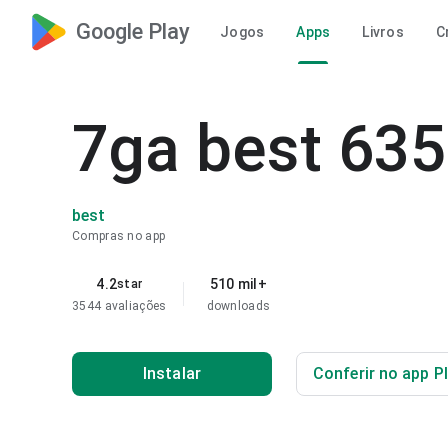
Google Play
Jogos
Apps
Livros
C
7ga best 635
best
Compras no app
4.2
510 mil+
star
3544 avaliações
downloads
Instalar
Conferir no app P