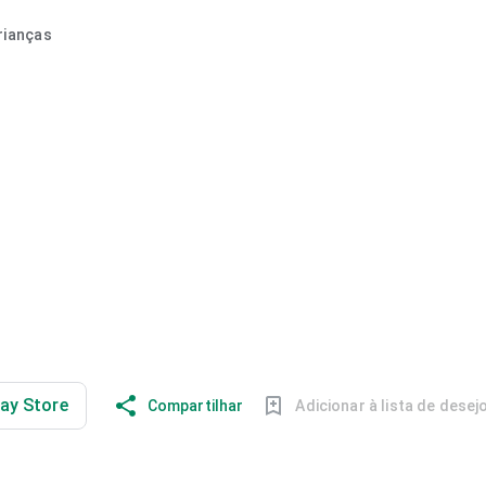
rianças
lay Store
Compartilhar
Adicionar à lista de desej