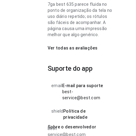
7ga best 635 parece fluida no
ponto de organização da tela no
uso diário repetido; os rótulos
são fáceis de acompanhar. A
página causa uma impressão
melhor que algo genérico.
Ver todas as avaliações
Suporte do app
email
E-mail para suporte
best-
service@best.com
shield
Política de
privacidade
Sobre o desenvolvedor
best
service@best.com