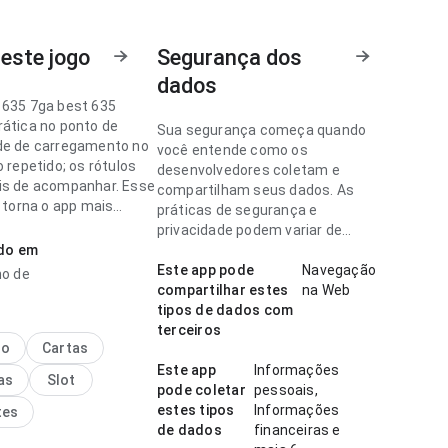
este jogo
Segurança dos
dados
 635 7ga best 635
rática no ponto de
Sua segurança começa quando
de de carregamento no
você entende como os
o repetido; os rótulos
desenvolvedores coletam e
is de acompanhar. Esse
compartilham seus dados. As
o torna o app mais
práticas de segurança e
ante para testar.
privacidade podem variar de
ado em
acordo com o uso, a região e a
 635 parece estável no
idade.
Este app pode
Navegação
ho de
 velocidade de
compartilhar estes
na Web
ento para um visitante
tipos de dados com
esposta é previsível.
terceiros
dado nos detalhes faz
no
Cartas
a.
Este app
Informações
as
Slot
pode coletar
pessoais,
estes tipos
Informações
tes
de dados
financeiras e