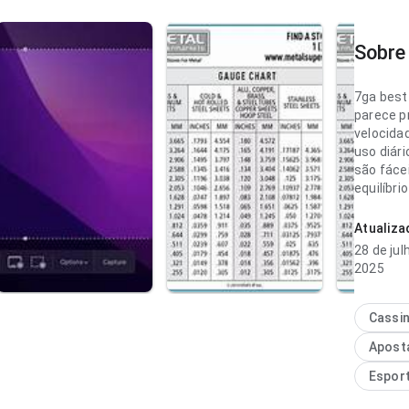
Sobre 
7ga best
parece p
velocida
uso diári
são fáce
equilíbri
interess
Atualiz
7ga best
28 de jul
ponto de
2025
carregam
novo; a r
Esse cui
Cassi
diferenç
Apost
Espor