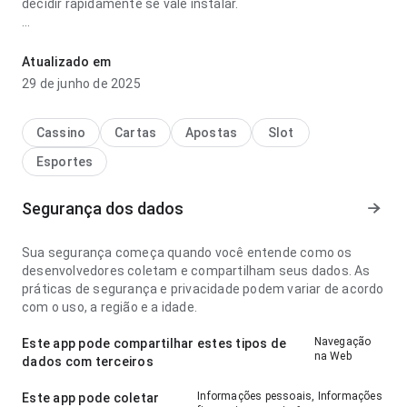
decidir rapidamente se vale instalar.
7game internacional x fortaleza palpite parece leve no
ponto de velocidade de carregamento ao voltar para a
Atualizado em
página depois; a estrutura deixa claro o próximo passo. Esse
29 de junho de 2025
cuidado nos detalhes faz diferença.
Cassino
Cartas
Apostas
Slot
Esportes
Segurança dos dados
Sua segurança começa quando você entende como os
desenvolvedores coletam e compartilham seus dados. As
práticas de segurança e privacidade podem variar de acordo
com o uso, a região e a idade.
Navegação
Este app pode compartilhar estes tipos de
na Web
dados com terceiros
Informações pessoais, Informações
Este app pode coletar