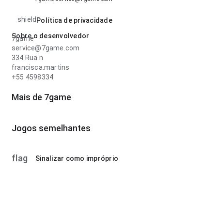
shield
Política de privacidade
Sobre o desenvolvedor
7game
service@7game.com
334 Rua n
francisca.martins
+55 4598334
Mais de 7game
Jogos semelhantes
flag
Sinalizar como impróprio