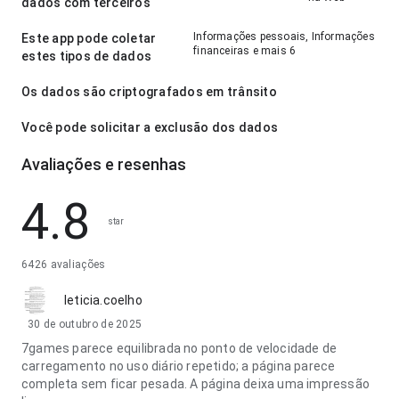
dados com terceiros
Informações pessoais, Informações
Este app pode coletar
financeiras e mais 6
estes tipos de dados
Os dados são criptografados em trânsito
Você pode solicitar a exclusão dos dados
Avaliações e resenhas
4.8
star
6426 avaliações
leticia.coelho
30 de outubro de 2025
7games parece equilibrada no ponto de velocidade de
carregamento no uso diário repetido; a página parece
completa sem ficar pesada. A página deixa uma impressão