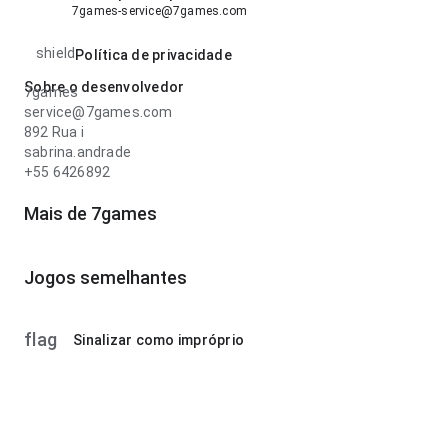
7games-service@7games.com
shield
Política de privacidade
Sobre o desenvolvedor
7games
service@7games.com
892 Rua i
sabrina.andrade
+55 6426892
Mais de 7games
Jogos semelhantes
flag
Sinalizar como impróprio